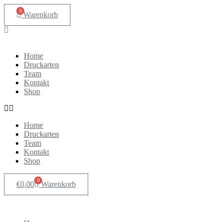
Zum
0
Warenkorb
Inhalt
springen
Home
Druckarten
Team
Kontakt
Shop
Home
Druckarten
Team
Kontakt
Shop
0
€
0,00
Warenkorb