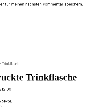
er für meinen nächsten Kommentar speichern.
uckte Trinkflasche
Preisspanne:
€
12,00
€10,00
bis
% MwSt.
€12,00
nd