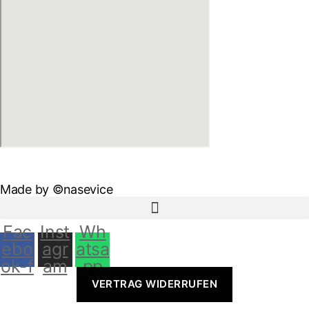
Made by ©nasevice
Fac
Inst
Wh
ebo
agr
atsa
ok-f
am
pp
VERTRAG WIDERRUFEN