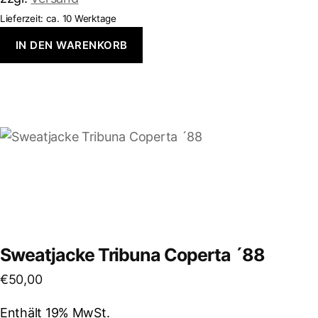
Lieferzeit: ca. 10 Werktage
IN DEN WARENKORB
Dieses
Produkt
weist
mehrere
Varianten
auf.
Die
Sweatjacke Tribuna Coperta ´88
Optionen
€
50,00
können
auf
Enthält 19% MwSt.