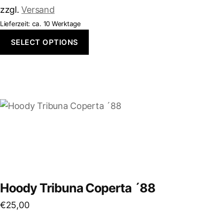
der
zzgl.
Versand
Produktseite
Lieferzeit: ca. 10 Werktage
gewählt
SELECT OPTIONS
werden
Dieses
Produkt
weist
mehrere
Varianten
auf.
Die
Hoody Tribuna Coperta ´88
Optionen
€
25,00
können