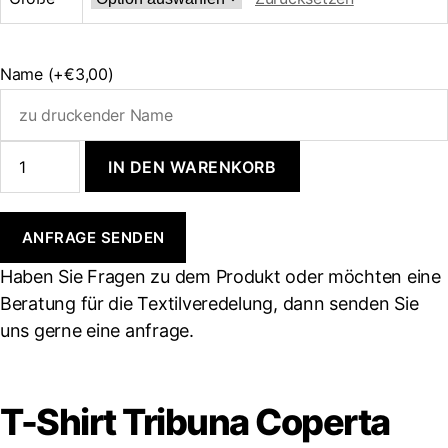
Name
(+€3,00)
T-
IN DEN WARENKORB
Shirt
Tribuna
Coperta
´88
ANFRAGE SENDEN
Menge
Haben Sie Fragen zu dem Produkt oder möchten eine
Beratung für die Textilveredelung, dann senden Sie
uns gerne eine anfrage.
T-Shirt Tribuna Coperta