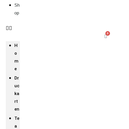
Sh
op
0
H
o
m
e
Dr
uc
ka
rt
en
Te
a