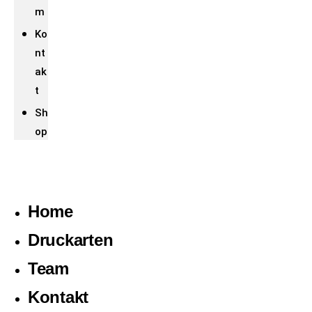
m
Ko
nt
ak
t
Sh
op
Home
Druckarten
Team
Kontakt