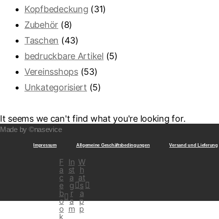
Kopfbedeckung
(31)
Zubehör
(8)
Taschen
(43)
bedruckbare Artikel
(5)
Vereinsshops
(53)
Unkategorisiert
(5)
It seems we can't find what you're looking for.
Made by ©nasevice
Impressum
Allgemeine Geschäftsbedingungen
Versand und Lieferung
F
In
W
a
st
h
c
a
at
e
g
s
b
r
a
o
a
p
o
m
p
k