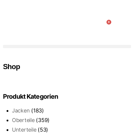
0
Home
Druckarten
Team
Kontakt
Shop
Shop
Produkt Kategorien
Jacken
(183)
Oberteile
(359)
Unterteile
(53)