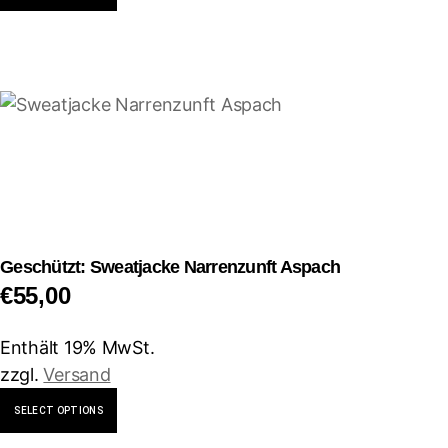
Produkt
weist
mehrere
Varianten
auf.
Die
Optionen
können
auf
der
Geschützt: Sweatjacke Narrenzunft Aspach
Produktseite
€
55,00
gewählt
werden
Enthält 19% MwSt.
zzgl.
Versand
Dieses
SELECT OPTIONS
Produkt