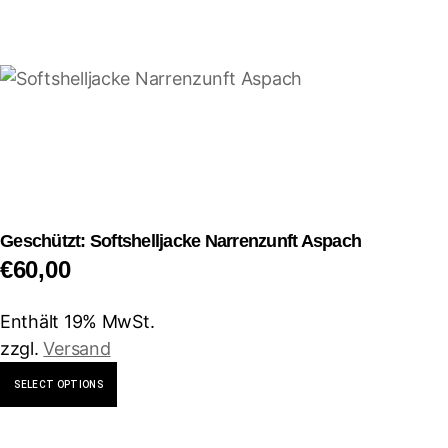
weist
mehrere
Varianten
auf.
Die
Optionen
können
auf
der
Geschützt: Softshelljacke Narrenzunft Aspach
Produktseite
€
60,00
gewählt
werden
Enthält 19% MwSt.
zzgl.
Versand
Dieses
SELECT OPTIONS
Produkt
weist