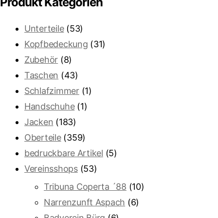
Produkt Kategorien
Unterteile
(53)
Kopfbedeckung
(31)
Zubehör
(8)
Taschen
(43)
Schlafzimmer
(1)
Handschuhe
(1)
Jacken
(183)
Oberteile
(359)
bedruckbare Artikel
(5)
Vereinsshops
(53)
Tribuna Coperta ´88
(10)
Narrenzunft Aspach
(6)
Badverein Bürg
(6)