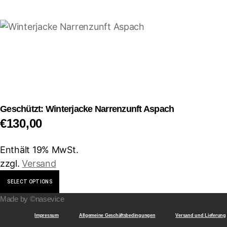
mehrere
Varianten
auf.
Die
Optionen
können
auf
der
Geschützt: Winterjacke Narrenzunft Aspach
Produktseite
€
130,00
gewählt
werden
Enthält 19% MwSt.
zzgl.
Versand
Dieses
SELECT OPTIONS
Produkt
Made by ©nasevice
weist
mehrere
Impressum
Allgemeine Geschäftsbedingungen
Versand und Lieferung