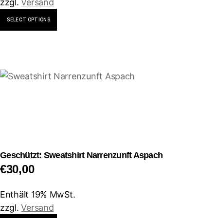
zzgl.
Versand
Dieses
SELECT OPTIONS
Produkt
weist
mehrere
Varianten
auf.
Die
Optionen
können
auf
der
Geschützt: Sweatshirt Narrenzunft Aspach
Produktseite
€
30,00
gewählt
werden
Enthält 19% MwSt.
zzgl.
Versand